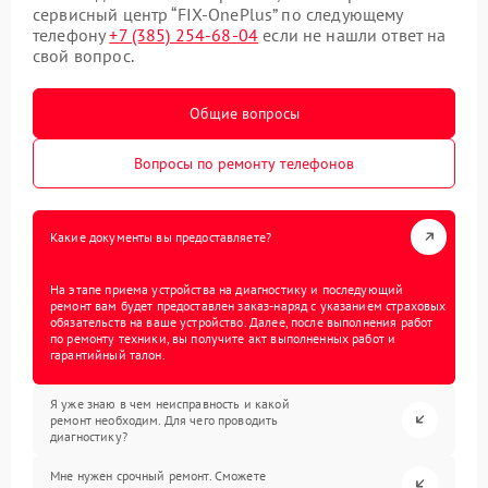
сервисный центр “FIX-OnePlus” по следующему
телефону
+7 (385) 254-68-04
если не нашли ответ на
свой вопрос.
Общие вопросы
Вопросы по ремонту телефонов
Какие документы вы предоставляете?
На этапе приема устройства на диагностику и последующий
ремонт вам будет предоставлен заказ-наряд с указанием страховых
обязательств на ваше устройство. Далее, после выполнения работ
по ремонту техники, вы получите акт выполненных работ и
гарантийный талон.
Я уже знаю в чем неисправность и какой
ремонт необходим. Для чего проводить
диагностику?
Мне нужен срочный ремонт. Сможете