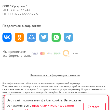
ООО "Русервис"
ИНН 7702633247
ОГРН 1077746335776
Поделиться в соц. сетях:
Мы принимаем
все формы оплаты
Политика конфиденциальности
Вся информация на сайте носит исключительно справочный характер.
Товарные знаки используются исключительно для описания устройств, в отношении которых
сервисные центры brn.oneplus-fix.ru предоставляют услуги по ремонту. Услуги оказываются в
неавторизованных сервисных центрах brn.oneplus-fix.ru, которые не связаны с
правообладателями товарных знаков или их официальными представителями.
Ремонт осуществляется для устройств, уже введенных в гражданский оборот в соответствии
Этот сайт использует файлы cookie. Вы можете
со статьей 1487 ГК РФ.
Использование товарных знаков не преследует цели индивидуализации услуг или введения
ознакомиться с
правилами использования
Согласен
потребителей в заблуждение, а служит для информирования о предоставляемых услугах по
ремонту техники указанных брендов.