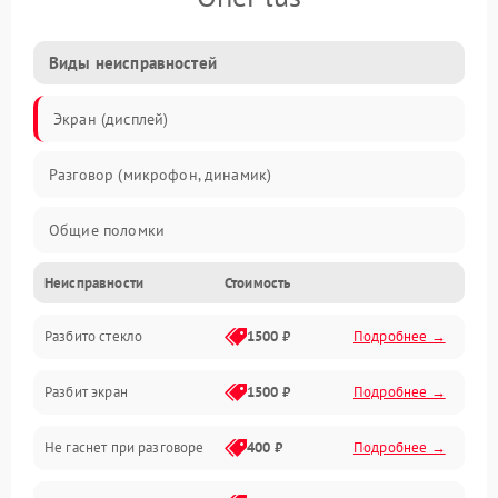
Виды неисправностей
Экран (дисплей)
Разговор (микрофон, динамик)
Общие поломки
Неисправности
Стоимость
Проблемы связи
Разбито стекло
1500 ₽
Подробнее →
Камеры
Разбит экран
1500 ₽
Подробнее →
Проблемы с дисплеем и сенсором
Не гаснет при разговоре
400 ₽
Подробнее →
Зарядка