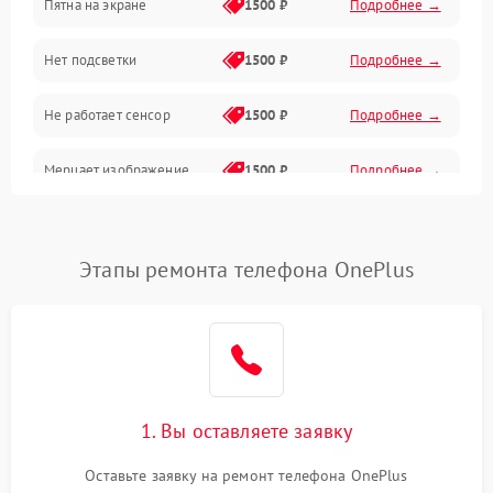
Пятна на экране
1500 ₽
Подробнее →
Проблемы с питанием, зарядкой и аккумулятором
Нет подсветки
1500 ₽
Подробнее →
Проблемы с работой системы, корпусом и другие
Не работает сенсор
1500 ₽
Подробнее →
Мерцает изображение
1500 ₽
Подробнее →
Не работает 3D Touch
2400 ₽
Подробнее →
Этапы ремонта телефона OnePlus
Не работает Face ID
4000 ₽
Подробнее →
1. Вы оставляете заявку
Оставьте заявку на ремонт телефона OnePlus