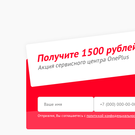
Получите 1500 рубле
Акция сервисного центра OnePlus
Отправляя, Вы соглашаетесь с
политикой конфиденциально