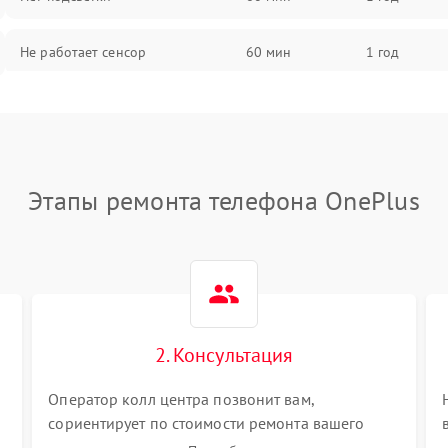
Не работает сенсор
60 мин
1 год
Мерцает изображение
60 мин
1 год
Не работает 3D Touch
60 мин
1 год
Этапы ремонта телефона OnePlus
Не работает Face ID
60 мин
1 год
2. Консультация
Оператор колл центра позвонит вам,
сориентирует по стоимости ремонта вашего
телефона а также ответит на все ваши вопросы.