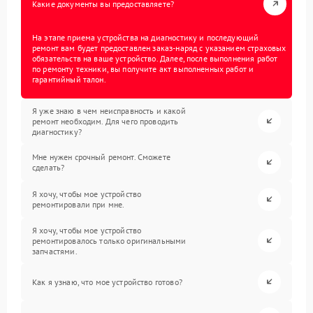
Какие документы вы предоставляете?
На этапе приема устройства на диагностику и последующий
ремонт вам будет предоставлен заказ-наряд с указанием страховых
обязательств на ваше устройство. Далее, после выполнения работ
по ремонту техники, вы получите акт выполненных работ и
гарантийный талон.
Я уже знаю в чем неисправность и какой
ремонт необходим. Для чего проводить
диагностику?
Мне нужен срочный ремонт. Сможете
сделать?
Я хочу, чтобы мое устройство
ремонтировали при мне.
Я хочу, чтобы мое устройство
ремонтировалось только оригинальными
запчастями.
Как я узнаю, что мое устройство готово?