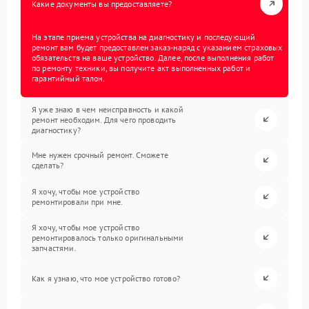
Какие документы вы предоставляете?
На этапе приема устройства на диагностику и последующий
ремонт вам будет предоставлен заказ-наряд с указанием страховых
обязательств на ваше устройство. Далее, после выполнения работ
по ремонту техники, вы получите акт выполненных работ и
гарантийный талон.
Я уже знаю в чем неисправность и какой
ремонт необходим. Для чего проводить
диагностику?
Мне нужен срочный ремонт. Сможете
сделать?
Я хочу, чтобы мое устройство
ремонтировали при мне.
Я хочу, чтобы мое устройство
ремонтировалось только оригинальными
запчастями.
Как я узнаю, что мое устройство готово?