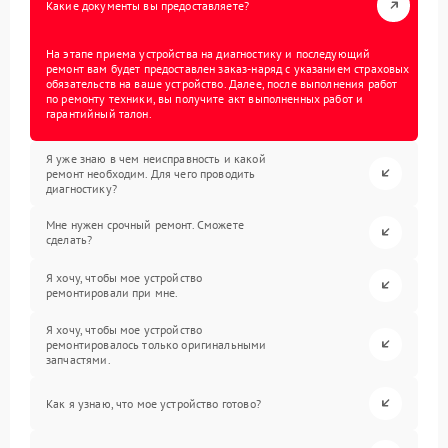
Какие документы вы предоставляете?
На этапе приема устройства на диагностику и последующий
ремонт вам будет предоставлен заказ-наряд с указанием страховых
обязательств на ваше устройство. Далее, после выполнения работ
по ремонту техники, вы получите акт выполненных работ и
гарантийный талон.
Я уже знаю в чем неисправность и какой
ремонт необходим. Для чего проводить
диагностику?
Мне нужен срочный ремонт. Сможете
сделать?
Я хочу, чтобы мое устройство
ремонтировали при мне.
Я хочу, чтобы мое устройство
ремонтировалось только оригинальными
запчастями.
Как я узнаю, что мое устройство готово?