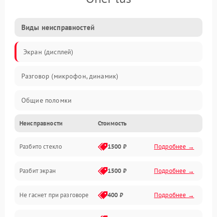
Виды неисправностей
Экран (дисплей)
Разговор (микрофон, динамик)
Общие поломки
Неисправности
Стоимость
Проблемы связи
Разбито стекло
1500 ₽
Подробнее →
Камеры
Разбит экран
1500 ₽
Подробнее →
Проблемы с дисплеем и сенсором
Не гаснет при разговоре
400 ₽
Подробнее →
Зарядка