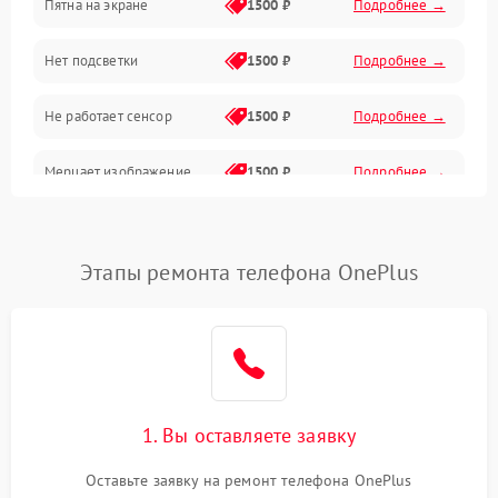
Пятна на экране
1500 ₽
Подробнее →
Проблемы с питанием, зарядкой и аккумулятором
Нет подсветки
1500 ₽
Подробнее →
Проблемы с работой системы, корпусом и другие
Не работает сенсор
1500 ₽
Подробнее →
Мерцает изображение
1500 ₽
Подробнее →
Не работает 3D Touch
2400 ₽
Подробнее →
Этапы ремонта телефона OnePlus
Не работает Face ID
4000 ₽
Подробнее →
1. Вы оставляете заявку
Оставьте заявку на ремонт телефона OnePlus