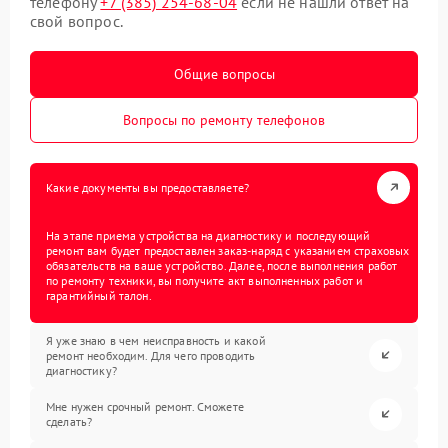
телефону
+7 (385) 254-68-04
если не нашли ответ на
свой вопрос.
Общие вопросы
Вопросы по ремонту телефонов
Какие документы вы предоставляете?
На этапе приема устройства на диагностику и последующий
ремонт вам будет предоставлен заказ-наряд с указанием страховых
обязательств на ваше устройство. Далее, после выполнения работ
по ремонту техники, вы получите акт выполненных работ и
гарантийный талон.
Я уже знаю в чем неисправность и какой
ремонт необходим. Для чего проводить
диагностику?
Мне нужен срочный ремонт. Сможете
сделать?