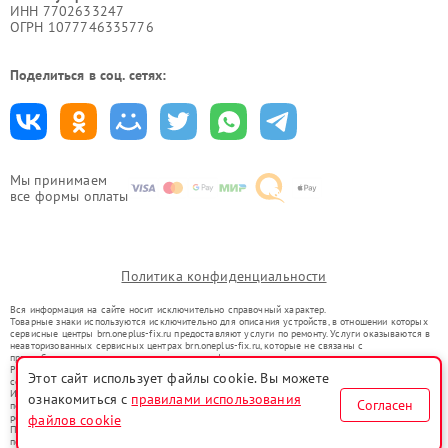
ИНН 7702633247
ОГРН 1077746335776
Поделиться в соц. сетях:
Мы принимаем
все формы оплаты
Политика конфиденциальности
Вся информация на сайте носит исключительно справочный характер.
Товарные знаки используются исключительно для описания устройств, в отношении которых
сервисные центры brn.oneplus-fix.ru предоставляют услуги по ремонту. Услуги оказываются в
неавторизованных сервисных центрах brn.oneplus-fix.ru, которые не связаны с
правообладателями товарных знаков или их официальными представителями.
Ремонт осуществляется для устройств, уже введенных в гражданский оборот в соответствии
Этот сайт использует файлы cookie. Вы можете
со статьей 1487 ГК РФ.
Использование товарных знаков не преследует цели индивидуализации услуг или введения
ознакомиться с
правилами использования
Согласен
потребителей в заблуждение, а служит для информирования о предоставляемых услугах по
файлов cookie
ремонту техники указанных брендов.
Представленная на сайте информация не является публичной офертой, определяемой
положениями Статьи 437(2) Гражданского кодекса РФ