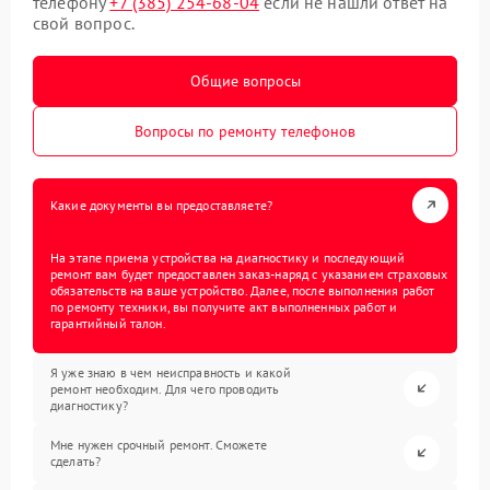
телефону
+7 (385) 254-68-04
если не нашли ответ на
свой вопрос.
Общие вопросы
Вопросы по ремонту телефонов
Какие документы вы предоставляете?
На этапе приема устройства на диагностику и последующий
ремонт вам будет предоставлен заказ-наряд с указанием страховых
обязательств на ваше устройство. Далее, после выполнения работ
по ремонту техники, вы получите акт выполненных работ и
гарантийный талон.
Я уже знаю в чем неисправность и какой
ремонт необходим. Для чего проводить
диагностику?
Мне нужен срочный ремонт. Сможете
сделать?