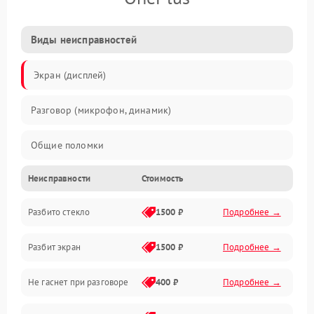
Виды неисправностей
Экран (дисплей)
Разговор (микрофон, динамик)
Общие поломки
Неисправности
Стоимость
Проблемы связи
Разбито стекло
1500 ₽
Подробнее →
Камеры
Разбит экран
1500 ₽
Подробнее →
Проблемы с дисплеем и сенсором
Не гаснет при разговоре
400 ₽
Подробнее →
Зарядка