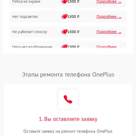
Пятна на экране
1500 ₽
Подробнее →
Проблемы с питанием, зарядкой и аккумулятором
Нет подсветки
1500 ₽
Подробнее →
Проблемы с работой системы, корпусом и другие
Не работает сенсор
1500 ₽
Подробнее →
Мерцает изображение
1500 ₽
Подробнее →
Не работает 3D Touch
2400 ₽
Подробнее →
Этапы ремонта телефона OnePlus
Не работает Face ID
4000 ₽
Подробнее →
1. Вы оставляете заявку
Оставьте заявку на ремонт телефона OnePlus