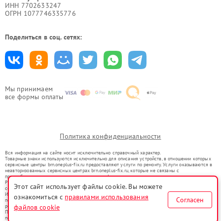
ИНН 7702633247
ОГРН 1077746335776
Поделиться в соц. сетях:
Мы принимаем
все формы оплаты
Политика конфиденциальности
Вся информация на сайте носит исключительно справочный характер.
Товарные знаки используются исключительно для описания устройств, в отношении которых
сервисные центры brn.oneplus-fix.ru предоставляют услуги по ремонту. Услуги оказываются в
неавторизованных сервисных центрах brn.oneplus-fix.ru, которые не связаны с
правообладателями товарных знаков или их официальными представителями.
Ремонт осуществляется для устройств, уже введенных в гражданский оборот в соответствии
Этот сайт использует файлы cookie. Вы можете
со статьей 1487 ГК РФ.
Использование товарных знаков не преследует цели индивидуализации услуг или введения
ознакомиться с
правилами использования
Согласен
потребителей в заблуждение, а служит для информирования о предоставляемых услугах по
файлов cookie
ремонту техники указанных брендов.
Представленная на сайте информация не является публичной офертой, определяемой
положениями Статьи 437(2) Гражданского кодекса РФ