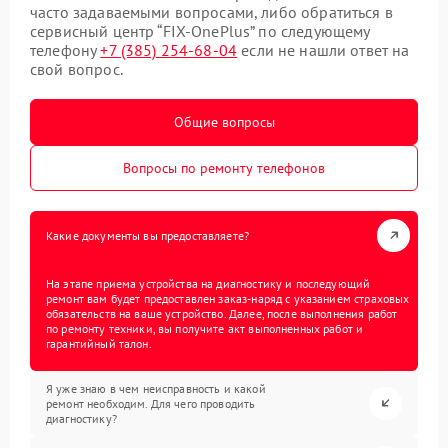
часто задаваемыми вопросами, либо обратиться в
сервисный центр “FIX-OnePlus” по следующему
телефону
+7 (385) 254-68-04
если не нашли ответ на
свой вопрос.
Общие вопросы
Вопросы по ремонту телефонов
Какие документы вы предоставляете?
На этапе приема устройства на диагностику и последующий
ремонт вам будет предоставлен заказ-наряд с указанием страховых
обязательств на ваше устройство. Далее, после выполнения работ
по ремонту техники, вы получите акт выполненных работ и
гарантийный талон.
Я уже знаю в чем неисправность и какой
ремонт необходим. Для чего проводить
диагностику?