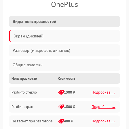
OnePlus
Виды неисправностей
Экран (дисплей)
Разговор (микрофон, динамик)
Общие поломки
Неисправности
Стоимость
Проблемы связи
Разбито стекло
1500 ₽
Подробнее →
Камеры
Разбит экран
1500 ₽
Подробнее →
Проблемы с дисплеем и сенсором
Не гаснет при разговоре
400 ₽
Подробнее →
Зарядка