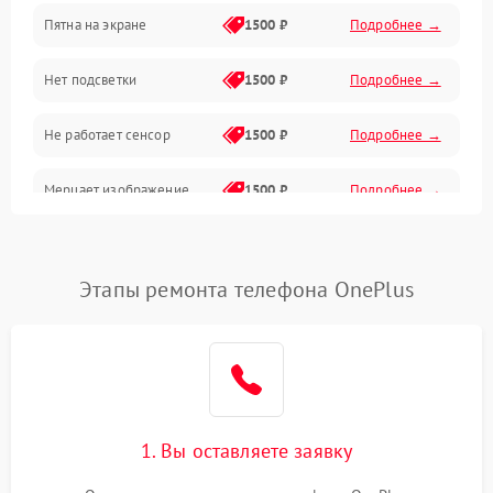
Пятна на экране
1500 ₽
Подробнее →
Проблемы с питанием, зарядкой и аккумулятором
Нет подсветки
1500 ₽
Подробнее →
Проблемы с работой системы, корпусом и другие
Не работает сенсор
1500 ₽
Подробнее →
Мерцает изображение
1500 ₽
Подробнее →
Не работает 3D Touch
2400 ₽
Подробнее →
Этапы ремонта телефона OnePlus
Не работает Face ID
4000 ₽
Подробнее →
1. Вы оставляете заявку