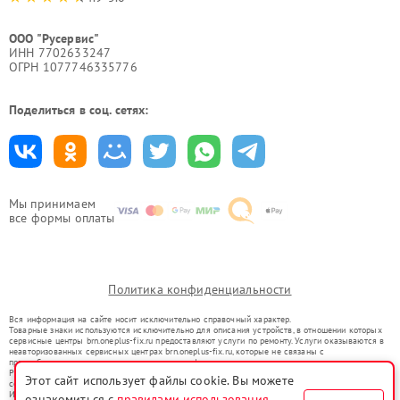
ООО "Русервис"
ИНН 7702633247
ОГРН 1077746335776
Поделиться в соц. сетях:
Мы принимаем
все формы оплаты
Политика конфиденциальности
Вся информация на сайте носит исключительно справочный характер.
Товарные знаки используются исключительно для описания устройств, в отношении которых
сервисные центры brn.oneplus-fix.ru предоставляют услуги по ремонту. Услуги оказываются в
неавторизованных сервисных центрах brn.oneplus-fix.ru, которые не связаны с
правообладателями товарных знаков или их официальными представителями.
Ремонт осуществляется для устройств, уже введенных в гражданский оборот в соответствии
Этот сайт использует файлы cookie. Вы можете
со статьей 1487 ГК РФ.
Использование товарных знаков не преследует цели индивидуализации услуг или введения
ознакомиться с
правилами использования