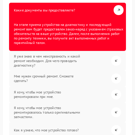
Какие документы вы предоставляете?
На этапе приема устройства на диагностику и последующий
ремонт вам будет предоставлен заказ-наряд с указанием страховых
обязательств на ваше устройство. Далее, после выполнения работ
по ремонту техники, вы получите акт выполненных работ и
гарантийный талон.
Я уже знаю в чем неисправность и какой
ремонт необходим. Для чего проводить
диагностику?
Мне нужен срочный ремонт. Сможете
сделать?
Я хочу, чтобы мое устройство
ремонтировали при мне.
Я хочу, чтобы мое устройство
ремонтировалось только оригинальными
запчастями.
Как я узнаю, что мое устройство готово?