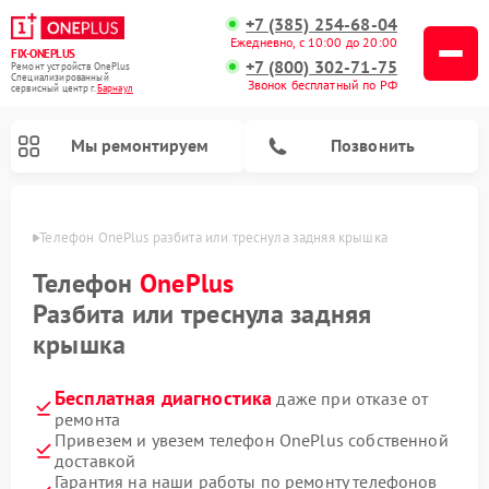
+7 (385) 254-68-04
Ежедневно, с 10:00 до 20:00
FIX-ONEPLUS
+7 (800) 302-71-75
Ремонт устройств OnePlus
Специализированный
Звонок бесплатный по РФ
cервисный центр г.
Барнаул
Мы ремонтируем
Позвонить
науле
Телефон OnePlus разбита или треснула задняя крышка
Телефон
OnePlus
Разбита или треснула задняя
крышка
Бесплатная диагностика
даже при отказе от
ремонта
Привезем и увезем телефон OnePlus собственной
доставкой
Гарантия на наши работы по ремонту телефонов