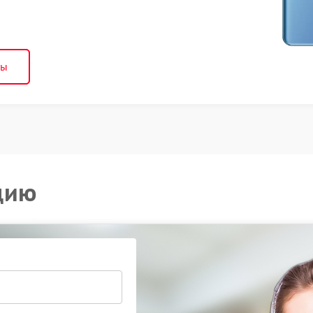
ны
цию