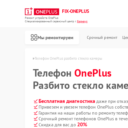
FIX-ONEPLUS
Ремонт устройств OnePlus
Специализированный cервисный центр г.
Барнаул
Мы ремонтируем
Срочный ремонт
Це
 OnePlus в Барнауле
Телефон OnePlus разбито стекло камеры
Телефон
OnePlus
Разбито стекло кам
Бесплатная диагностика
даже при отказ
Привезем и увезем телефон OnePlus собст
Гарантия на наши работы по ремонту теле
Срочный ремонт телефонов OnePlus в тече
20%
Скидка для вас до