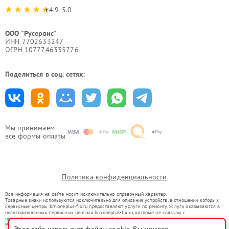
4.9-5.0
ООО "Русервис"
ИНН 7702633247
ОГРН 1077746335776
Поделиться в соц. сетях:
Мы принимаем
все формы оплаты
Политика конфиденциальности
Вся информация на сайте носит исключительно справочный характер.
Товарные знаки используются исключительно для описания устройств, в отношении которых
сервисные центры brn.oneplus-fix.ru предоставляют услуги по ремонту. Услуги оказываются в
неавторизованных сервисных центрах brn.oneplus-fix.ru, которые не связаны с
правообладателями товарных знаков или их официальными представителями.
Ремонт осуществляется для устройств, уже введенных в гражданский оборот в соответствии