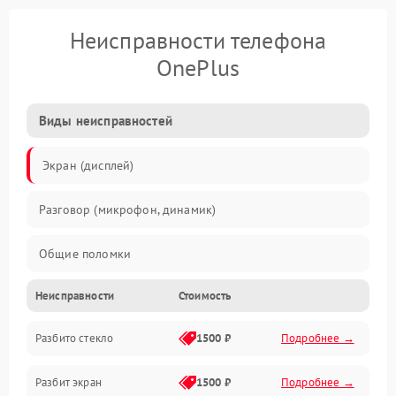
Неисправности телефона
OnePlus
Виды неисправностей
Экран (дисплей)
Разговор (микрофон, динамик)
Общие поломки
Неисправности
Стоимость
Проблемы связи
Разбито стекло
1500 ₽
Подробнее →
Камеры
Разбит экран
1500 ₽
Подробнее →
Проблемы с дисплеем и сенсором