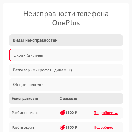
Неисправности телефона
OnePlus
Виды неисправностей
Экран (дисплей)
Разговор (микрофон, динамик)
Общие поломки
Неисправности
Стоимость
Проблемы связи
Разбито стекло
1500 ₽
Подробнее →
Камеры
Разбит экран
1500 ₽
Подробнее →
Проблемы с дисплеем и сенсором