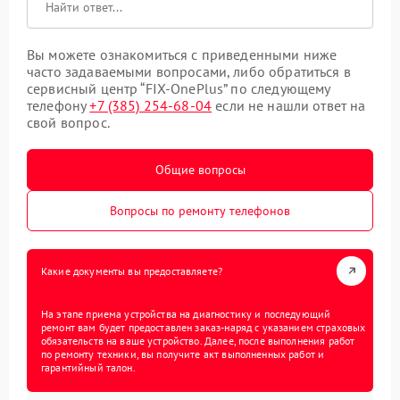
Вы можете ознакомиться с приведенными ниже
часто задаваемыми вопросами, либо обратиться в
сервисный центр “FIX-OnePlus” по следующему
телефону
+7 (385) 254-68-04
если не нашли ответ на
свой вопрос.
Общие вопросы
Вопросы по ремонту телефонов
Какие документы вы предоставляете?
На этапе приема устройства на диагностику и последующий
ремонт вам будет предоставлен заказ-наряд с указанием страховых
обязательств на ваше устройство. Далее, после выполнения работ
по ремонту техники, вы получите акт выполненных работ и
гарантийный талон.