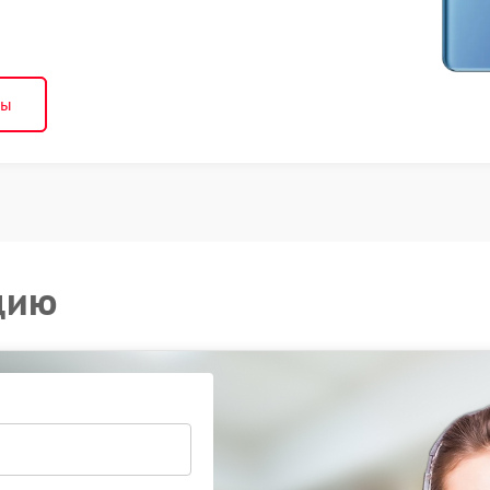
ны
цию