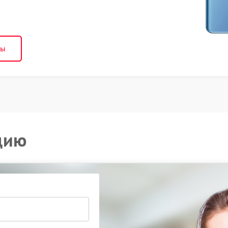
ны
цию