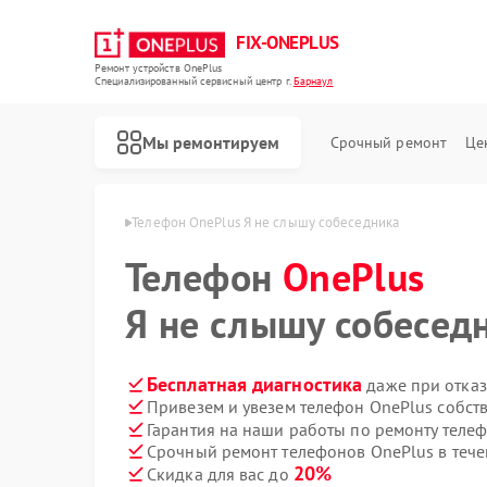
FIX-ONEPLUS
Ремонт устройств OnePlus
Специализированный cервисный центр г.
Барнаул
Мы ремонтируем
Срочный ремонт
Це
 OnePlus в Барнауле
Телефон OnePlus Я не слышу собеседника
Телефон
OnePlus
Я не слышу собесед
Бесплатная диагностика
даже при отказ
Привезем и увезем телефон OnePlus собст
Гарантия на наши работы по ремонту теле
Срочный ремонт телефонов OnePlus в тече
20%
Скидка для вас до