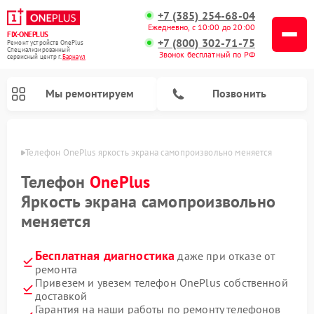
+7 (385) 254-68-04
Ежедневно, с 10:00 до 20:00
FIX-ONEPLUS
+7 (800) 302-71-75
Ремонт устройств OnePlus
Специализированный
Звонок бесплатный по РФ
cервисный центр г.
Барнаул
Мы ремонтируем
Позвонить
науле
Телефон OnePlus яркость экрана самопроизвольно меняется
Телефон
OnePlus
Яркость экрана самопроизвольно
меняется
Бесплатная диагностика
даже при отказе от
ремонта
Привезем и увезем телефон OnePlus собственной
доставкой
Гарантия на наши работы по ремонту телефонов