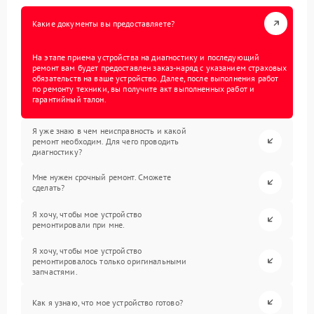
Какие документы вы предоставляете?
На этапе приема устройства на диагностику и последующий
ремонт вам будет предоставлен заказ-наряд с указанием страховых
обязательств на ваше устройство. Далее, после выполнения работ
по ремонту техники, вы получите акт выполненных работ и
гарантийный талон.
Я уже знаю в чем неисправность и какой
ремонт необходим. Для чего проводить
диагностику?
Мне нужен срочный ремонт. Сможете
сделать?
Я хочу, чтобы мое устройство
ремонтировали при мне.
Я хочу, чтобы мое устройство
ремонтировалось только оригинальными
запчастями.
Как я узнаю, что мое устройство готово?