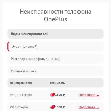
Неисправности телефона
OnePlus
Виды неисправностей
Экран (дисплей)
Разговор (микрофон, динамик)
Общие поломки
Неисправности
Стоимость
Проблемы связи
Разбито стекло
1500 ₽
Подробнее →
Камеры
Разбит экран
1500 ₽
Подробнее →
Проблемы с дисплеем и сенсором