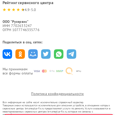
Рейтинг сервисного центра
4.9-5.0
ООО "Русервис"
ИНН 7702633247
ОГРН 1077746335776
Поделиться в соц. сетях:
Мы принимаем
все формы оплаты
Политика конфиденциальности
Вся информация на сайте носит исключительно справочный характер.
Товарные знаки используются исключительно для описания устройств, в отношении которых
сервисные центры brn.oneplus-fix.ru предоставляют услуги по ремонту. Услуги оказываются в
неавторизованных сервисных центрах brn.oneplus-fix.ru, которые не связаны с
правообладателями товарных знаков или их официальными представителями.