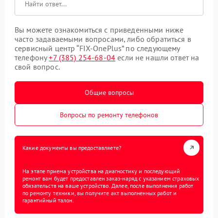
Вы можете ознакомиться с приведенными ниже
часто задаваемыми вопросами, либо обратиться в
сервисный центр “FIX-OnePlus” по следующему
телефону
+7 (385) 254-68-04
если не нашли ответ на
свой вопрос.
Общие вопросы
Вопросы по ремонту телефонов
Какие документы вы предоставляете?
На этапе приема устройства на диагностику и последующий
ремонт вам будет предоставлен заказ-наряд с указанием страховых
обязательств на ваше устройство. Далее, после выполнения работ
по ремонту техники, вы получите акт выполненных работ и
гарантийный талон.