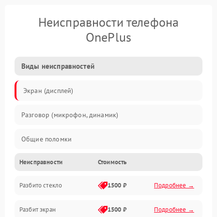
Неисправности телефона
OnePlus
Виды неисправностей
Экран (дисплей)
Разговор (микрофон, динамик)
Общие поломки
Неисправности
Стоимость
Проблемы связи
Разбито стекло
1500 ₽
Подробнее →
Камеры
Разбит экран
1500 ₽
Подробнее →
Проблемы с дисплеем и сенсором